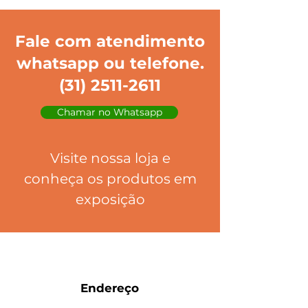
Fale com atendimento
whatsapp ou telefone.
(31) 2511-2611
Chamar no Whatsapp
Visite nossa loja e
conheça os produtos em
exposição
Endereço