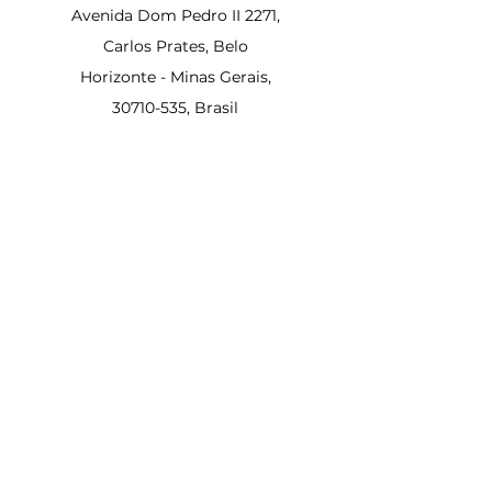
Avenida Dom Pedro II 2271,
Carlos Prates, Belo
Horizonte - Minas Gerais,
30710-535
, Brasil
Suporte ao cliente
Contato
Sobre nós
Política